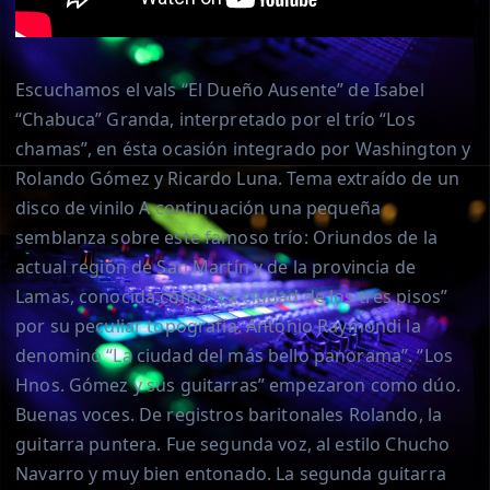
Escuchamos el vals “El Dueño Ausente” de Isabel
“Chabuca” Granda, interpretado por el trío “Los
chamas”, en ésta ocasión integrado por Washington y
Rolando Gómez y Ricardo Luna. Tema extraído de un
disco de vinilo A continuación una pequeña
semblanza sobre este famoso trío: Oriundos de la
actual región de San Martín y de la provincia de
Lamas, conocida como “La ciudad de los tres pisos”
por su peculiar topografía. Antonio Raymondi la
denominó “La ciudad del más bello panorama”. “Los
Hnos. Gómez y sus guitarras” empezaron como dúo.
Buenas voces. De registros baritonales Rolando, la
guitarra puntera. Fue segunda voz, al estilo Chucho
Navarro y muy bien entonado. La segunda guitarra