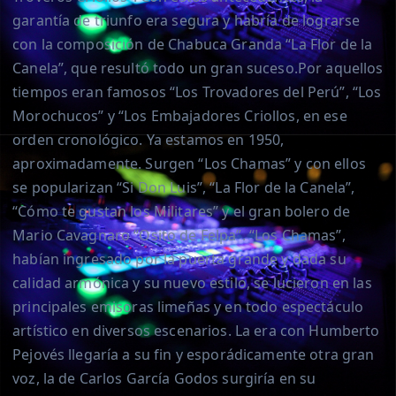
garantía de triunfo era segura y habría de lograrse
con la composición de Chabuca Granda “La Flor de la
Canela”, que resultó todo un gran suceso.Por aquellos
tiempos eran famosos “Los Trovadores del Perú”, “Los
Morochucos” y “Los Embajadores Criollos, en ese
orden cronológico. Ya estamos en 1950,
aproximadamente. Surgen “Los Chamas” y con ellos
se popularizan “Si Don Luis”, “La Flor de la Canela”,
“Cómo te gustan los Militares” y el gran bolero de
Mario Cavagnaro “Osito de Felpa”. “Los Chamas”,
habían ingresado por la puerta grande y dada su
calidad armónica y su nuevo estilo, se lucieron en las
principales emisoras limeñas y en todo espectáculo
artístico en diversos escenarios. La era con Humberto
Pejovés llegaría a su fin y esporádicamente otra gran
voz, la de Carlos García Godos surgiría en su