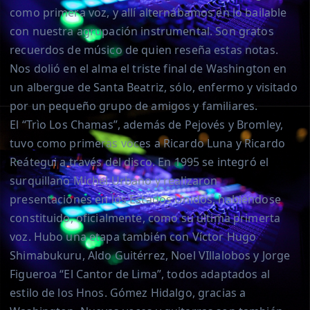
como primera voz, y allí alternábamos en lo bailable
con nuestra agrupación instrumental. Son gratos
recuerdos de músico de quien reseña estas notas.
Nos dolió en el alma el triste final de Washington en
un albergue de Santa Beatriz, sólo, enfermo y visitado
por un pequeño grupo de amigos y familiares.
El “Trìo Los Chamas”, además de Pejovés y Bromley,
tuvo como primeras voces a Ricardo Luna y Ricardo
Reátegui a través del disco. En 1995 se integró el
surquillano Michel Urbano y realizaron
presentaciones en los Estados Unidos, habiéndose
constituido, oficialmente, como su última primerta
voz. Hubo una etapa también con Víctor Hugo
Shimabukuru, Aldo Guitérrez, Noel VIllalobos y Jorge
Figueroa “El Cantor de Lima”, todos adaptados al
estilo de los Hnos. Gómez Hidalgo, gracias a