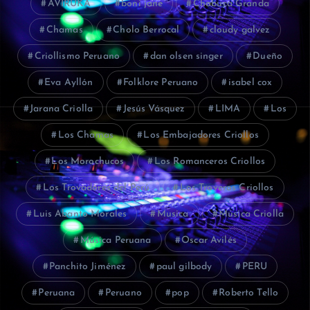
AVIRUKÁ
boni jane
Chabuca Granda
Chamas
Cholo Berrocal
cloudy galvez
Criollismo Peruano
dan olsen singer
Dueño
Eva Ayllón
Folklore Peruano
isabel cox
Jarana Criolla
Jesús Vásquez
LIMA
Los
Los Chamas
Los Embajadores Criollos
Los Morochucos
Los Romanceros Criollos
Los Trovadores del Perú
Los Troveros Criollos
Luis Abanto Morales
Musica
Música Criolla
Música Peruana
Oscar Avilés
Panchito Jiménez
paul gilbody
PERU
Peruana
Peruano
pop
Roberto Tello