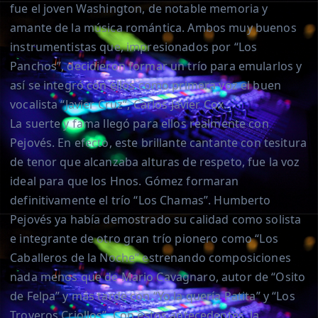
fue el joven Washington, de notable memoria y
amante de la música romántica. Ambos muy buenos
instrumentistas que, impresionados por “Los
Panchos”, decidieron formar un trío para emularlos y
así se integró con ellos como primera voz el buen
vocalista “Javier Cruz”, Carlos Javier Cox.
La suerte y fama llegó para ellos realmente con
Pejovés. En efecto, este brillante cantante con tesitura
de tenor que alcanzaba alturas de respeto, fue la voz
ideal para que los Hnos. Gómez formaran
definitivamente el trío “Los Chamas”. Humberto
Pejovés ya había demostrado su calidad como solista
e integrante de otro gran trío pionero como “Los
Caballeros de la Noche” estrenando composiciones
nada menos que de Mario Cavagnaro, autor de “Osito
de Felpa” y más tarde con “Yo la quería Patita” y “Los
Troveros Criollos”. Con estos antecedentes, la