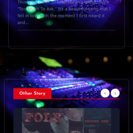
This is my cover of Niall Horan’s latest single
“Too Much To Ask.” It’s a beautiful song that I
fell in love with the moment I first heard it
and…
Other Story