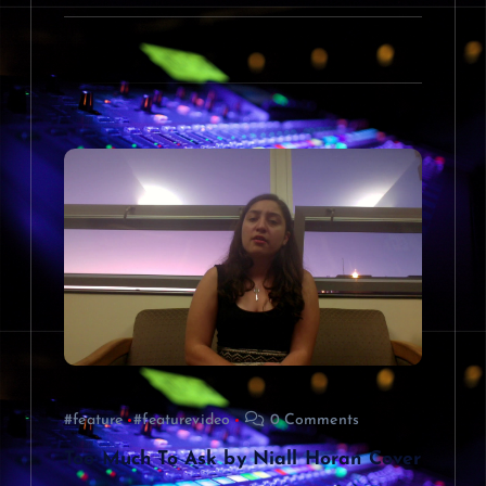
#feature
#featurevideo
0 Comments
Too Much To Ask by Niall Horan Cover