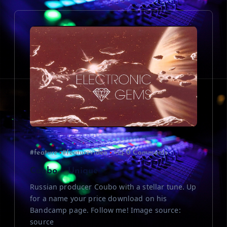
v
i
g
a
t
i
#feature
#featurevideo
0 Comments
o
Coubo – Unique
n
Russian producer Coubo with a stellar tune. Up
for a name your price download on his
Bandcamp page. Follow me! Image source:
source