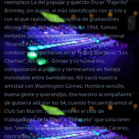
reemplazo.La del popular y querido Oscar “Pajarito”
Bromley, sin dudas, el más identificado con el trío y
con el que realizaron la mayoría de grabaciones
discográficas durante 17 años. En 1954, fuimos
invitados por una promoción del Colegio Nacional
“Ricardo Palma” de Surquillo, como exalumno, a
conducir un espectáculo en el Teatro Marsano. “Los
Chamas”, los Hnos. Gómez y su nueva voz,
conquistaron al público y terminamos en festejo
inolvidable entre bambalinas. Allí nació nuestra
amistad con Washington Gómez. Hombre sencillo,
buena gente y querendón. Era nuestro acompañante
de guitarra allá por los 64, cuando frecuentábamos el
Club San Martín. Igualmente en el club de
trabajadores de la fábrica “El Pebete” que solía tener
sus “viernes criollos” en el Rimac. La familia Cáceres,
contrataba a “Los Chamas”, con Ricardo Reátegui