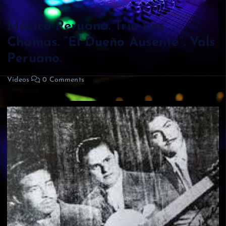
Música Peruana. Trío Los
Chamas. “El Dueño Ausente”. Vals
Peruano.
Videos
0 Comments