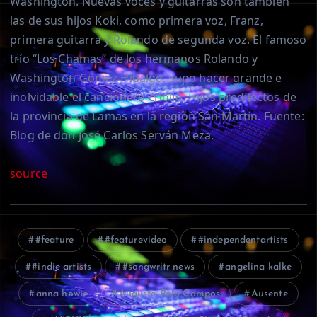
Washington. Nuevas voces y guitarras son también
las de sus hijos Koki, como primera voz, Franz,
primera guitarra y Rolando de segunda voz. El famoso
trío “Los Chamas” de los hermanos Rolando y
Washington Gómez Hidalgo, supo hacer grande e
inolvidable el cancionero criollo. Hijos predilectos de
la provincia de Lamas en la región San Martín. Fuente:
Blog de don José Carlos Serván Meza.
source
#feature
#featurevideo
#independentartists
#indie artists
#songwritr news
angelina kalke
anna howie
Augusto Polo Campos
Ausente